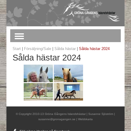
Start
|
Försäljning/Sale
|
Sålda hästar
|
Sålda hästar 2024
Sålda hästar 2024
© Copyright 2010-13 Gröna Gångens Islandshästar | Susanne Sjöström |
susanne@gronagangen.se
|
Webbkarta