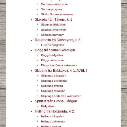
Sudureys avkommor
Sudureys syskon
Skalm Sudureys mamma
Skerpla från Tåkern, kl 1
Skerplas bildgalleri
Skeplas avkommor
Skeplas barnbarn
Raudhetta frá Dalsmynni, kl 2
Luvans bildgalleri
Dögg frá Sydra-Skördugili
Döggs bildgalleri
Döggs avkommor
Döggs bedömda avkommor
Skipting frá Bakkakoti, kl 1, AVEL I
Skiptings bildgalleri
Skiptings avkommor
Skiptings syskon
Skiptings föräldrar
Skiptings bedömda avkommor
Spiritus från Gröna Gången
Bildgalleri
Hylling frá Holtsmula, kl 2
Hyllings bildgalleri
Hyllings avkommor
Hyllings syskon