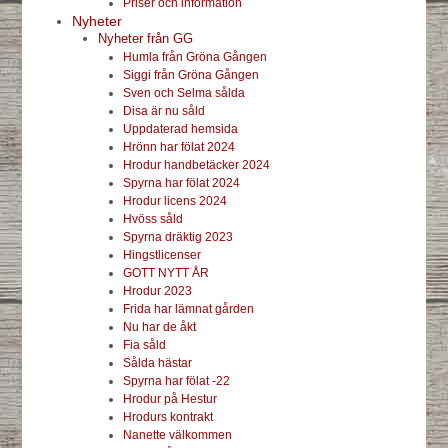
Priser och information
Nyheter
Nyheter från GG
Humla från Gröna Gången
Siggi från Gröna Gången
Sven och Selma sålda
Disa är nu såld
Uppdaterad hemsida
Hrönn har fölat 2024
Hrodur handbetäcker 2024
Spyrna har fölat 2024
Hrodur licens 2024
Hvöss såld
Spyrna dräktig 2023
Hingstlicenser
GOTT NYTT ÅR
Hrodur 2023
Frida har lämnat gården
Nu har de åkt
Fia såld
Sålda hästar
Spyrna har fölat -22
Hrodur på Hestur
Hrodurs kontrakt
Nanette välkommen