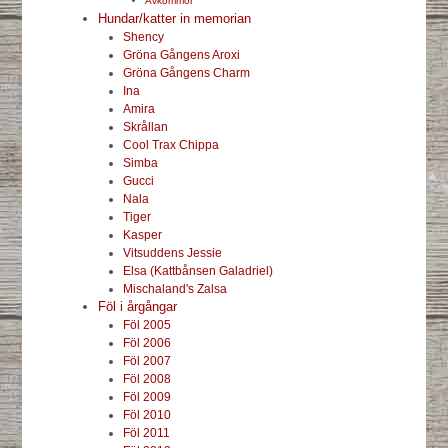
Avkommor
Hundar/katter in memorian
Shency
Gröna Gångens Aroxi
Gröna Gångens Charm
Ina
Amira
Skrållan
Cool Trax Chippa
Simba
Gucci
Nala
Tiger
Kasper
Vitsuddens Jessie
Elsa (Kattbånsen Galadriel)
Mischaland's Zalsa
Föl i årgångar
Föl 2005
Föl 2006
Föl 2007
Föl 2008
Föl 2009
Föl 2010
Föl 2011