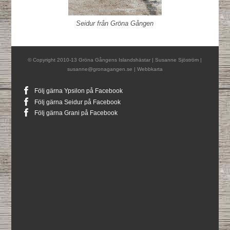
Seidur från Gröna Gången
© Copyright 2010-13 Gröna Gångens Islandshästar | Susanne Sjöström |
susanne@gronagangen.se
|
Webbkarta
Följ gärna Ypsilon på Facebook
Följ gärna Seidur på Facebook
Följ gärna Grani på Facebook