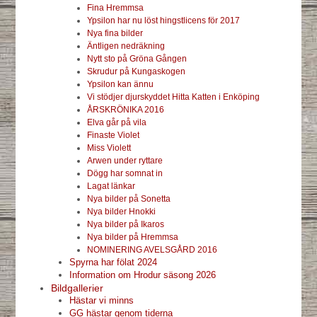
Fina Hremmsa
Ypsilon har nu löst hingstlicens för 2017
Nya fina bilder
Äntligen nedräkning
Nytt sto på Gröna Gången
Skrudur på Kungaskogen
Ypsilon kan ännu
Vi stödjer djurskyddet Hitta Katten i Enköping
ÅRSKRÖNIKA 2016
Elva går på vila
Finaste Violet
Miss Violett
Arwen under ryttare
Dögg har somnat in
Lagat länkar
Nya bilder på Sonetta
Nya bilder Hnokki
Nya bilder på Ikaros
Nya bilder på Hremmsa
NOMINERING AVELSGÅRD 2016
Spyrna har fölat 2024
Information om Hrodur säsong 2026
Bildgallerier
Hästar vi minns
GG hästar genom tiderna