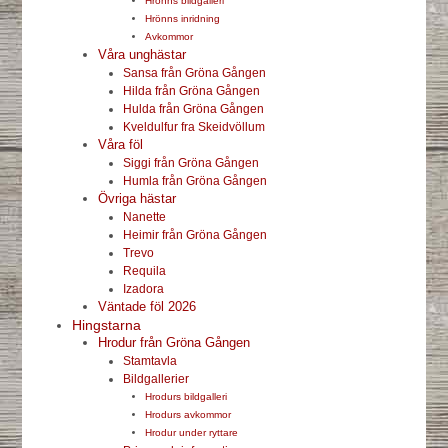
Hrönns bildgalleri
Hrönns inridning
Avkommor
Våra unghästar
Sansa från Gröna Gången
Hilda från Gröna Gången
Hulda från Gröna Gången
Kveldulfur fra Skeidvöllum
Våra föl
Siggi från Gröna Gången
Humla från Gröna Gången
Övriga hästar
Nanette
Heimir från Gröna Gången
Trevo
Requila
Izadora
Väntade föl 2026
Hingstarna
Hrodur från Gröna Gången
Stamtavla
Bildgallerier
Hrodurs bildgalleri
Hrodurs avkommor
Hrodur under ryttare