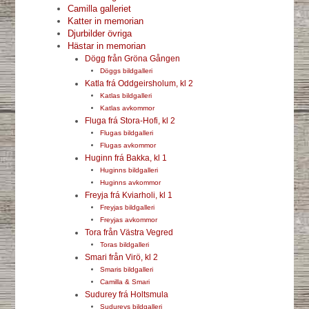
Camilla galleriet
Katter in memorian
Djurbilder övriga
Hästar in memorian
Dögg från Gröna Gången
Döggs bildgalleri
Katla frá Oddgeirsholum, kl 2
Katlas bildgalleri
Katlas avkommor
Fluga frá Stora-Hofi, kl 2
Flugas bildgalleri
Flugas avkommor
Huginn frá Bakka, kl 1
Huginns bildgalleri
Huginns avkommor
Freyja frá Kviarholi, kl 1
Freyjas bildgalleri
Freyjas avkommor
Tora från Västra Vegred
Toras bildgalleri
Smari från Virö, kl 2
Smaris bildgalleri
Camilla & Smari
Sudurey frá Holtsmula
Sudureys bildgalleri