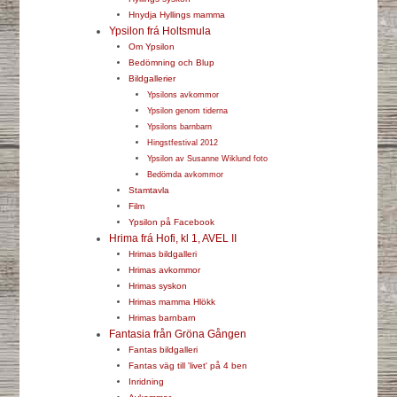
Hnydja Hyllings mamma
Ypsilon frá Holtsmula
Om Ypsilon
Bedömning och Blup
Bildgallerier
Ypsilons avkommor
Ypsilon genom tiderna
Ypsilons barnbarn
Hingstfestival 2012
Ypsilon av Susanne Wiklund foto
Bedömda avkommor
Stamtavla
Film
Ypsilon på Facebook
Hrima frá Hofi, kl 1, AVEL II
Hrimas bildgalleri
Hrimas avkommor
Hrimas syskon
Hrimas mamma Hlökk
Hrimas barnbarn
Fantasia från Gröna Gången
Fantas bildgalleri
Fantas väg till 'livet' på 4 ben
Inridning