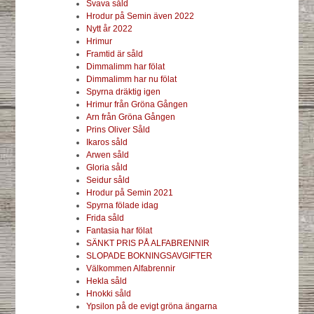
Svava såld
Hrodur på Semin även 2022
Nytt år 2022
Hrimur
Framtid är såld
Dimmalimm har fölat
Dimmalimm har nu fölat
Spyrna dräktig igen
Hrimur från Gröna Gången
Arn från Gröna Gången
Prins Oliver Såld
Ikaros såld
Arwen såld
Gloria såld
Seidur såld
Hrodur på Semin 2021
Spyrna fölade idag
Frida såld
Fantasia har fölat
SÄNKT PRIS PÅ ALFABRENNIR
SLOPADE BOKNINGSAVGIFTER
Välkommen Alfabrennir
Hekla såld
Hnokki såld
Ypsilon på de evigt gröna ängarna