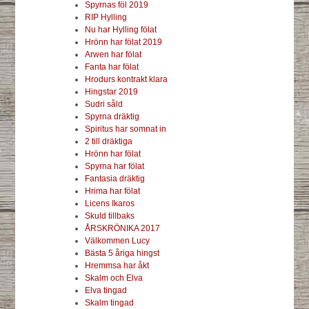
Spyrnas föl 2019
RIP Hylling
Nu har Hylling fölat
Hrönn har fölat 2019
Arwen har fölat
Fanta har fölat
Hrodurs kontrakt klara
Hingstar 2019
Sudri såld
Spyrna dräktig
Spiritus har somnat in
2 till dräktiga
Hrönn har fölat
Spyrna har fölat
Fantasia dräktig
Hrima har fölat
Licens Ikaros
Skuld tillbaks
ÅRSKRÖNIKA 2017
Välkommen Lucy
Bästa 5 åriga hingst
Hremmsa har åkt
Skalm och Elva
Elva tingad
Skalm tingad