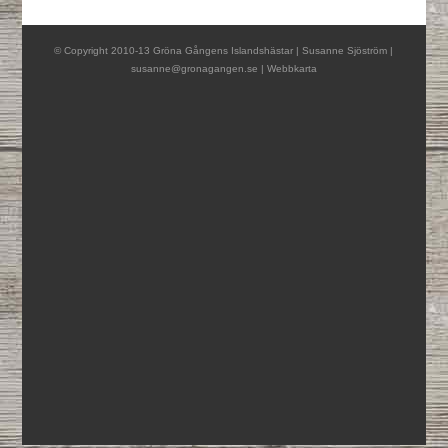
© Copyright 2010-13 Gröna Gångens Islandshästar | Susanne Sjöström |
susanne@gronagangen.se
|
Webbkarta