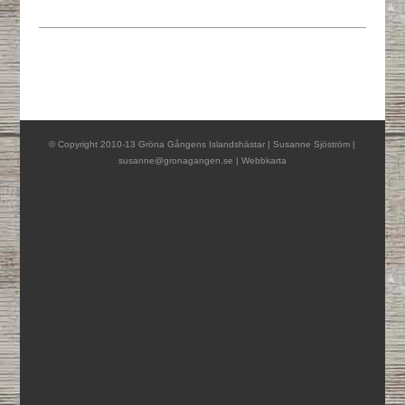
© Copyright 2010-13 Gröna Gångens Islandshästar | Susanne Sjöström |
susanne@gronagangen.se
|
Webbkarta