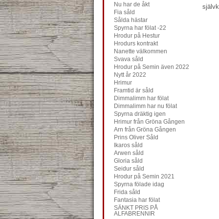
Nu har de åkt
själv
Fia såld
Sålda hästar
Spyrna har fölat -22
Hrodur på Hestur
Hrodurs kontrakt
Nanette välkommen
Svava såld
Hrodur på Semin även 2022
Nytt år 2022
Hrimur
Framtid är såld
Dimmalimm har fölat
Dimmalimm har nu fölat
Spyrna dräktig igen
Hrimur från Gröna Gången
Arn från Gröna Gången
Prins Oliver Såld
Ikaros såld
Arwen såld
Gloria såld
Seidur såld
Hrodur på Semin 2021
Spyrna fölade idag
Frida såld
Fantasia har fölat
SÄNKT PRIS PÅ
ALFABRENNIR