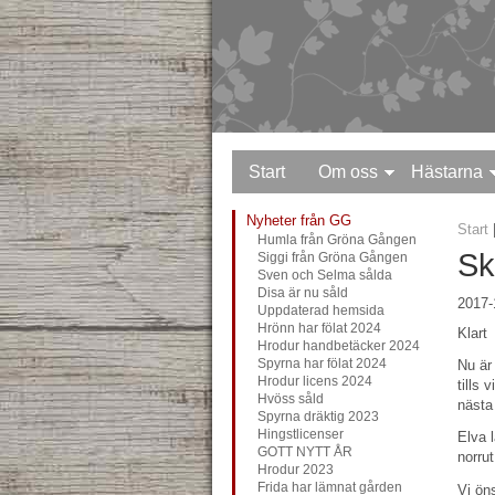
Start
Om oss
Hästarna
Nyheter från GG
Start
Humla från Gröna Gången
Sk
Siggi från Gröna Gången
Sven och Selma sålda
Disa är nu såld
2017-
Uppdaterad hemsida
Hrönn har fölat 2024
Klart
Hrodur handbetäcker 2024
Nu är
Spyrna har fölat 2024
Hrodur licens 2024
tills 
Hvöss såld
nästa
Spyrna dräktig 2023
Hingstlicenser
Elva 
GOTT NYTT ÅR
norrut
Hrodur 2023
Frida har lämnat gården
Vi ön