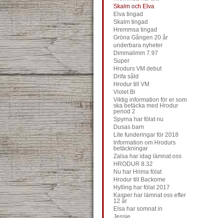
Skalm och Elva
Elva tingad
Skalm tingad
Hremmsa tingad
Gröna Gången 20 år
underbara nyheter
Dimmalimm 7.97
Super
Hrodurs VM debut
Drifa såld
Hrodur till VM
Violet Bi
Viktig information för er som
ska betäcka med Hrodur
period 2
Spyrna har fölat nu
Dusas barn
Lite funderingar för 2018
Information om Hrodurs
betäckningar
Zalsa har idag lämnat oss
HRODUR 8.32
Nu har Hrima fölat
Hrodur till Backome
Hylling har fölat 2017
Kasper har lämnat oss efter
12 år
Elsa har somnat in
Jessie