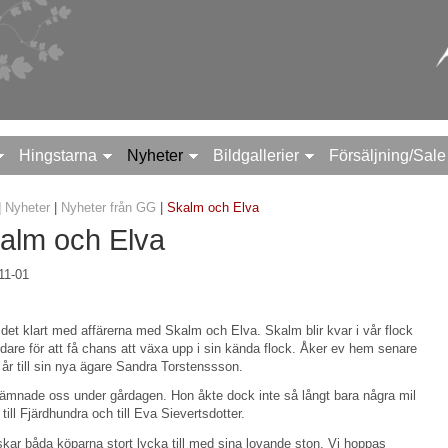
Hingstarna
Nyheter
Bildgallerier
Försäljning/Sale
|
Nyheter
|
Nyheter från GG
|
Skalm och Elva
alm och Elva
11-01
 det klart med affärerna med Skalm och Elva. Skalm blir kvar i vår flock
vidare för att få chans att växa upp i sin kända flock. Åker ev hem senare
 år till sin nya ägare Sandra Torstenssson.
lämnade oss under gårdagen. Hon åkte dock inte så långt bara några mil
 till Fjärdhundra och till Eva Sievertsdotter.
skar båda köparna stort lycka till med sina lovande ston. Vi hoppas