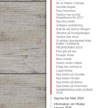
Nu är Hekla i Sverige
Sonetta tingad
Fina Hremmsa
Ypsilon har nu löst
hingstlicens för 2017
Nya fina bilder
Äntligen nedräkning
Nytt sto på Gröna Gången
Skrudur på Kungaskogen
Ypsilon kan ännu
Vi stödjer djurskyddet Hitta
Katten i Enköping
ÅRSKRÖNIKA 2016
Elva går på vila
Finaste Violet
Miss Violett
Arwen under ryttare
Dögg har somnat in
Lagat länkar
Nya bilder på Sonetta
Nya bilder Hnokki
Nya bilder på Ikaros
Nya bilder på Hremmsa
NOMINERING AVELSGÅRD
2016
Spyrna har fölat 2024
Information om Hrodur
säsong 2026