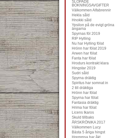
SLOPADE
BOKNINGSAVGIFTER
Välkommen Alfabrennir
Hekla såld
Hnokki såld
Ypsilon på de evigt gröna
ängarna
Spyrnas föl 2019
RIP Hylling
Nu har Hylling fölat
Hrönn har fölat 2019
Arwen har fölat
Fanta har fölat
Hrodurs kontrakt klara
Hingstar 2019
Sudri såld
Spyrna dräktig
Spiritus har somnat in
2 till dräktiga
Hrönn har fölat
Spyrna har fölat
Fantasia dräktig
Hrima har fölat
Licens Ikaros
Skuld tillbaks
ÅRSKRÖNIKA 2017
Välkommen Lucy
Bästa 5 åriga hingst
Hremmsa har åkt