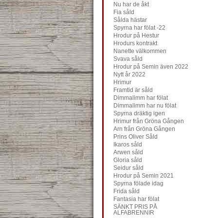
Nu har de åkt
Fia såld
Sålda hästar
Spyrna har fölat -22
Hrodur på Hestur
Hrodurs kontrakt
Nanette välkommen
Svava såld
Hrodur på Semin även 2022
Nytt år 2022
Hrimur
Framtid är såld
Dimmalimm har fölat
Dimmalimm har nu fölat
Spyrna dräktig igen
Hrimur från Gröna Gången
Arn från Gröna Gången
Prins Oliver Såld
Ikaros såld
Arwen såld
Gloria såld
Seidur såld
Hrodur på Semin 2021
Spyrna fölade idag
Frida såld
Fantasia har fölat
SÄNKT PRIS PÅ
ALFABRENNIR