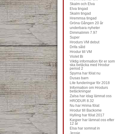
Skalm och Elva
Elva tingad
Skalm tingad
Hremmsa tingad
Gröna Gången 20 år
underbara nyheter
Dimmalimm 7.97
Super
Hrodurs VM debut
Drifa såld
Hrodur till VM
Violet Bi
Viktig information för er som
ska betäcka med Hrodur
period 2
Spyrna har fölat nu
Dusas barn
Lite funderingar för 2018
Information om Hrodurs
betäckningar
Zalsa har idag lämnat oss
HRODUR 8.32
Nu har Hrima fölat
Hrodur till Backome
Hylling har fölat 2017
Kasper har lämnat oss efter
12 år
Elsa har somnat in
Jessie