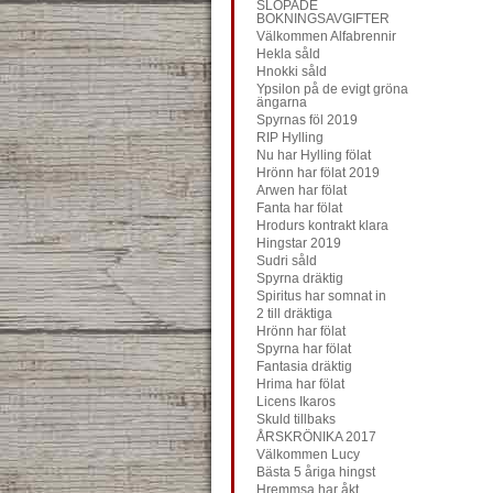
SLOPADE
BOKNINGSAVGIFTER
Välkommen Alfabrennir
Hekla såld
Hnokki såld
Ypsilon på de evigt gröna
ängarna
Spyrnas föl 2019
RIP Hylling
Nu har Hylling fölat
Hrönn har fölat 2019
Arwen har fölat
Fanta har fölat
Hrodurs kontrakt klara
Hingstar 2019
Sudri såld
Spyrna dräktig
Spiritus har somnat in
2 till dräktiga
Hrönn har fölat
Spyrna har fölat
Fantasia dräktig
Hrima har fölat
Licens Ikaros
Skuld tillbaks
ÅRSKRÖNIKA 2017
Välkommen Lucy
Bästa 5 åriga hingst
Hremmsa har åkt