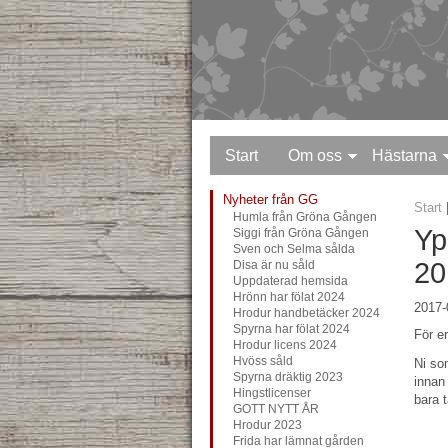
Start
Om oss
Hästarna
Nyheter från GG
Start
Humla från Gröna Gången
Yp
Siggi från Gröna Gången
Sven och Selma sålda
20
Disa är nu såld
Uppdaterad hemsida
Hrönn har fölat 2024
2017-
Hrodur handbetäcker 2024
Spyrna har fölat 2024
För er
Hrodur licens 2024
Hvöss såld
Ni so
Spyrna dräktig 2023
innan 
Hingstlicenser
bara t
GOTT NYTT ÅR
Hrodur 2023
Frida har lämnat gården