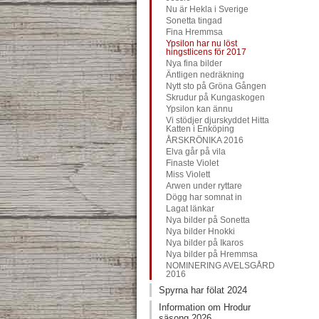
Nu är Hekla i Sverige
Sonetta tingad
Fina Hremmsa
Ypsilon har nu löst
hingstlicens för 2017
Nya fina bilder
Äntligen nedräkning
Nytt sto på Gröna Gången
Skrudur på Kungaskogen
Ypsilon kan ännu
Vi stödjer djurskyddet Hitta
Katten i Enköping
ÅRSKRÖNIKA 2016
Elva går på vila
Finaste Violet
Miss Violett
Arwen under ryttare
Dögg har somnat in
Lagat länkar
Nya bilder på Sonetta
Nya bilder Hnokki
Nya bilder på Ikaros
Nya bilder på Hremmsa
NOMINERING AVELSGÅRD
2016
Spyrna har fölat 2024
Information om Hrodur
säsong 2026