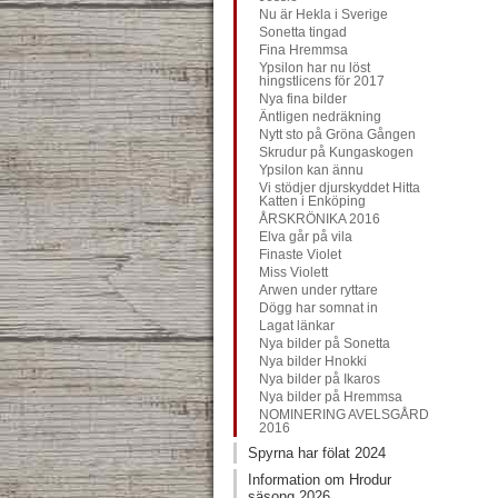
Nu är Hekla i Sverige
Sonetta tingad
Fina Hremmsa
Ypsilon har nu löst
hingstlicens för 2017
Nya fina bilder
Äntligen nedräkning
Nytt sto på Gröna Gången
Skrudur på Kungaskogen
Ypsilon kan ännu
Vi stödjer djurskyddet Hitta
Katten i Enköping
ÅRSKRÖNIKA 2016
Elva går på vila
Finaste Violet
Miss Violett
Arwen under ryttare
Dögg har somnat in
Lagat länkar
Nya bilder på Sonetta
Nya bilder Hnokki
Nya bilder på Ikaros
Nya bilder på Hremmsa
NOMINERING AVELSGÅRD
2016
Spyrna har fölat 2024
Information om Hrodur
säsong 2026