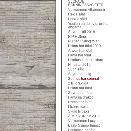
SLOPADE
BOKNINGSAVGIFTER
Välkommen Alfabrennir
Hekla såld
Hnokki såld
Ypsilon på de evigt gröna
ängarna
Spyrnas föl 2019
RIP Hylling
Nu har Hylling fölat
Hrönn har fölat 2019
Arwen har fölat
Fanta har fölat
Hrodurs kontrakt klara
Hingstar 2019
Sudri såld
Spyrna dräktig
Spiritus har somnat in
2 till dräktiga
Hrönn har fölat
Spyrna har fölat
Fantasia dräktig
Hrima har fölat
Licens Ikaros
Skuld tillbaks
ÅRSKRÖNIKA 2017
Välkommen Lucy
Bästa 5 åriga hingst
Hremmsa har åkt