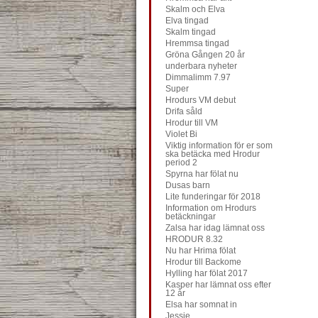
Skalm och Elva
Elva tingad
Skalm tingad
Hremmsa tingad
Gröna Gången 20 år
underbara nyheter
Dimmalimm 7.97
Super
Hrodurs VM debut
Drifa såld
Hrodur till VM
Violet Bi
Viktig information för er som
ska betäcka med Hrodur
period 2
Spyrna har fölat nu
Dusas barn
Lite funderingar för 2018
Information om Hrodurs
betäckningar
Zalsa har idag lämnat oss
HRODUR 8.32
Nu har Hrima fölat
Hrodur till Backome
Hylling har fölat 2017
Kasper har lämnat oss efter
12 år
Elsa har somnat in
Jessie