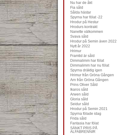
Nu har de åkt
Fia såld
Sålda hästar
Spyrna har fölat -22
Hrodur på Hestur
Hrodurs kontrakt
Nanette välkommen
Svava såld
Hrodur på Semin även 2022
Nytt år 2022
Hrimur
Framtid är såld
Dimmalimm har fölat
Dimmalimm har nu fölat
Spyrna dräktig igen
Hrimur från Gröna Gången
Arn från Gröna Gången
Prins Oliver Såld
Ikaros såld
Arwen såld
Gloria såld
Seidur såld
Hrodur på Semin 2021
Spyrna fölade idag
Frida såld
Fantasia har fölat
SÄNKT PRIS PÅ
ALFABRENNIR