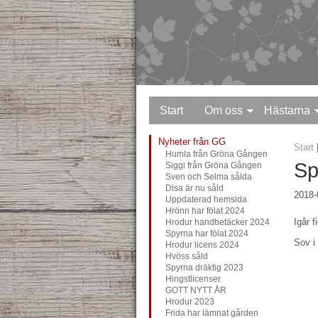
Start
Om oss
Hästarna
Nyheter från GG
Start
Humla från Gröna Gången
Sp
Siggi från Gröna Gången
Sven och Selma sålda
Disa är nu såld
2018-
Uppdaterad hemsida
Hrönn har fölat 2024
Igår f
Hrodur handbetäcker 2024
Spyrna har fölat 2024
Sov i 
Hrodur licens 2024
Hvöss såld
Spyrna dräktig 2023
Hingstlicenser
GOTT NYTT ÅR
Hrodur 2023
Frida har lämnat gården