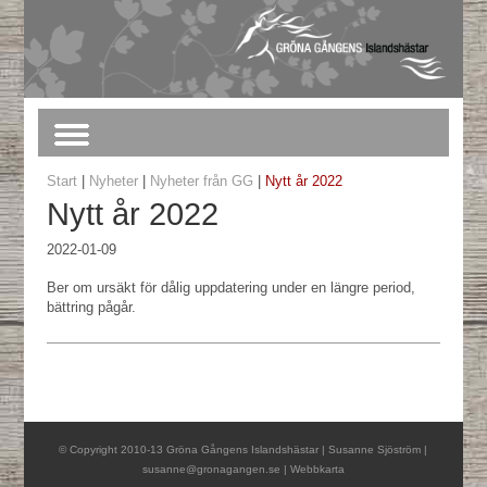
Start
|
Nyheter
|
Nyheter från GG
|
Nytt år 2022
Nytt år 2022
2022-01-09
Ber om ursäkt för dålig uppdatering under en längre period,
bättring pågår.
© Copyright 2010-13 Gröna Gångens Islandshästar | Susanne Sjöström |
susanne@gronagangen.se
|
Webbkarta